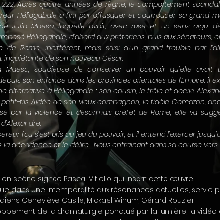
 222. Après quatre années de règne, le comportement scandal
reur Héliogabale a fini par offusquer et courroucer sa grand-m
rice Julia Maesa, laquelle avait, avec ruse et un sens aigu d
 imposé Héliogabale, d’abord aux prétoriens, puis aux sénateurs, e
 de Rome, indifférent, mais saisi d’un grand trouble par l’al
t inquiétante de son nouveau César.
ia Maesa, soucieuse de conserver un pouvoir qu’elle avait t
epuis son enfance dans les provinces orientales de l’Empire, il ex
 alternative à Héliogabale : son cousin, le frêle et docile Alexan
 petit-fils. Aidée de son vieux compagnon, le fidèle Comazon, an
ssé par la violence et désormais préfet de Rome, elle va sugg
 d’Alexandre.
ereur fou s’est pris au jeu du pouvoir, et il entend l’exercer jusqu’
s la décadence et le délire… Nous entrainant dans sa course vers
en scène signée Pascal Vitiello qui inscrit cette œuvre
ue dans une intemporalité aux résonances actuelles, servie p
iens Geneviève Casile, Mickaël Winum, Gérard Rouzier.
ppement de la dramaturgie ponctué par la lumière, la vidéo 