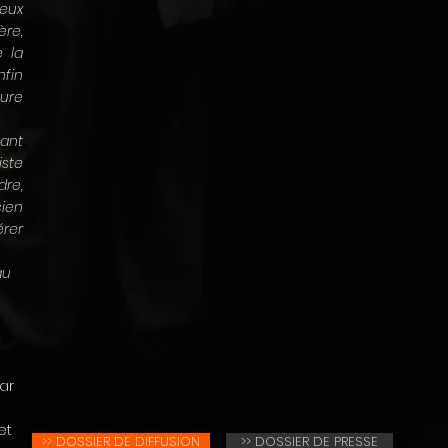
eux
ère,
e la
nfin
lure
ant
iste
dre,
cien
érer
au
ar
et
>> DOSSIER DE DIFFUSION
>> DOSSIER DE PRESSE