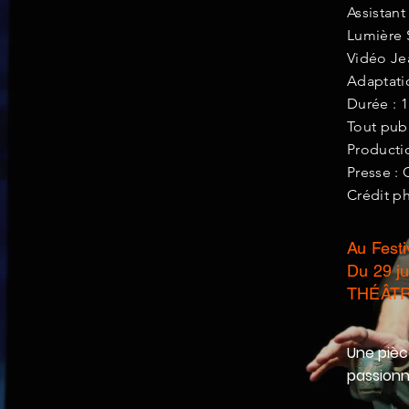
Assistan
Lumière
Vidéo J
Adaptati
Durée : 
Tout publ
Productio
Presse : 
Crédit p
Au Fest
Du 29 ju
THÉÂTR
Une pièc
passionna