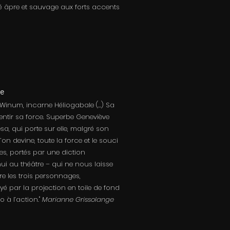
té âpre et sauvage aux forts accents
ie
l Winum, incarne Héliogabale (...) Sa
sentir sa force. Superbe Geneviève
sa, qui porte sur elle, malgré son
’on devine, toute la force et le souci
ues, portés par une diction
ui au théâtre – qui ne nous laisse
re les trois personnages,
 par la projection en toile de fond
o à l’action."
Marianne Grissolange