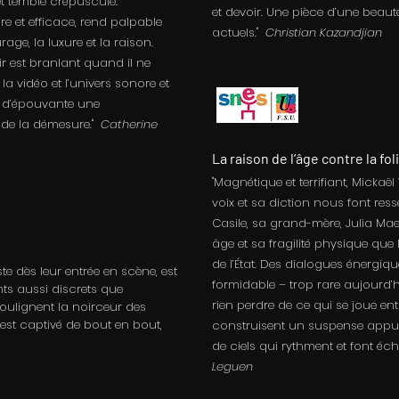
terrible crépuscule.
et devoir. Une pièce d’une beau
re et efficace, rend palpable
actuels."
Christian Kazandjian
urage, la luxure et la raison.
r est branlant quand il ne
 la vidéo et l’univers sonore et
t d’épouvante une
de la démesure."
Catherine
La raison de l’âge contre la fol
"Magnétique et terrifiant, Mickaë
voix et sa diction nous font res
Casile, sa grand-mère, Julia Mae
âge et sa fragilité physique que l
de l’État. Des dialogues énergiq
te dès leur entrée en scène, est
formidable – trop rare aujourd’h
ts aussi discrets que
rien perdre de ce qui se joue ent
soulignent la noirceur des
 est captivé de bout en bout,
construisent un suspense appuyé
de ciels qui rythment et font éch
Leguen