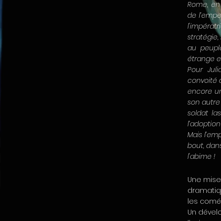
Rome, en
de l’empe
l'impérat
stratégie,
au peuple
étrange e
Pour Jul
convoité d
encore une
son autre
soldat la
l’adoption
Mais l’emp
bout, dan
l'abime !
Une mise 
dramatiq
les coméd
Un dévelo