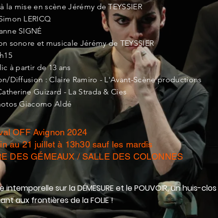
t à la mise en scène Jérémy de TEYSSIER
 Simon LERICQ
eanne SIGNÉ
on sonore et musicale Jérémy de TEYSSIER
1h15
ic à partir de 13 ans
n/Diffusion : Claire Ramiro - L'Avant-Scène productions
Catherine Guizard - La Strada & Cies
hotos Giacomo Aldé
ival OFF Avignon 2024
in au 21 juillet à 13h30
sauf les mardis
E DES GÉMEAUX / SALLE DES COLONNES
e intemporelle sur la DÉMESURE et le POUVOIR, un huis-clos
nt aux frontières de la FOLIE !