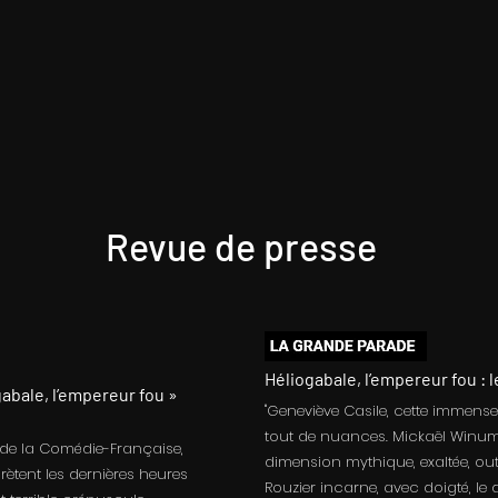
Revue de presse
Héliogabale, l’empereur fou : 
gabale, l’empereur fou »
"Geneviève Casile, cette immens
tout de nuances. Mickaël Winu
e de la Comédie-Française,
dimension mythique, exaltée, out
rètent les dernières heures
Rouzier incarne, avec doigté, le d