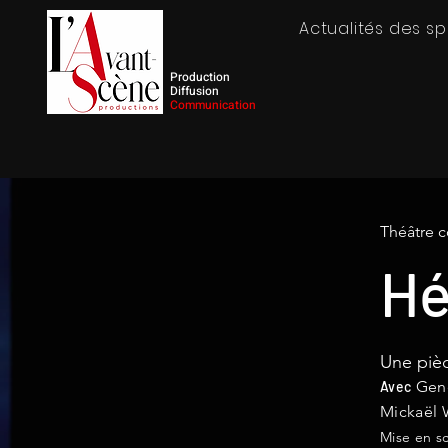
Actualités des s
Production
Diffusion
Communication
Théâtre c
Hé
Une piè
Gene
Avec
Mickaël
Mise en s