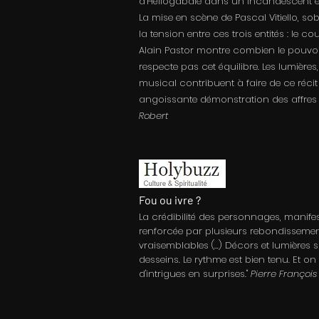
d’Héliogabale dans un incandescent et 
La mise en scène de Pascal Vitiello, sob
la tension entre ces trois entités : le co
Alain Pastor montre combien le pouvoi
respecte pas cet équilibre. Les lumières,
musical contribuent à faire de ce réci
angoissante démonstration des affres 
Robert
Fou ou ivre ?
La crédibilité des personnages, manifes
renforcée par plusieurs rebondissemen
vraisemblables (...) Décors et lumières 
desseins. Le rythme est bien tenu. Et on
d'intrigues en surprises."
Pierre François