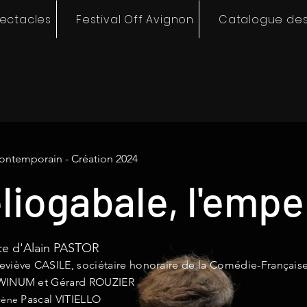
pectacles
Festival Off Avignon
Catalogue des
ontemporain - Création 2024
liogabale, l'empe
ce d'Alain PASTOR
viève CASILE, sociétaire honoraire de la Comédie-Française
 WINUM et Gérard ROUZIER
Pascal VITIELLO
cène