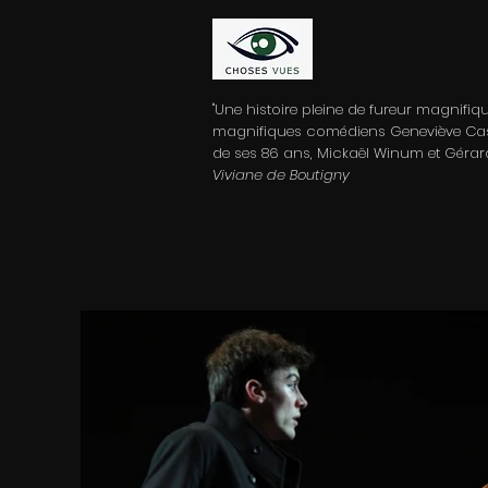
"Une histoire pleine de fureur magnifiq
magnifiques comédiens Geneviève Cas
de ses 86 ans, Mickaël Winum et Gérard
Viviane de Boutigny