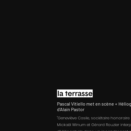
Pascal Vitiello met en scène « Hélio
d’Alain Pastor
"Geneviève Casile, sociétaire honorair
Mickaël Winum et Gérard Rouzier interp